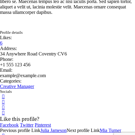
libero se. Maecenas tempus leo ac nisi iaculis porta. Sed sapien tortor,
aliquet a velit ut, lacinia molestie velit. Maecenas ornare consequat
massa ullamcorper dapibus.
Profile details
Likes:
6
Address:
34 Anywhere Road Coventry CV6
Phone:
+1 555 123 456
Email:
example@example.com
Categories:
Creative Manager
Socials
Like this profile?
Facebook
Twitter
Pinterest
Previous
profile
Link
Julia Jameson
Next
profile
Link
Mia Turner