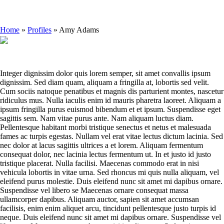
Home
»
Profiles
»
Amy Adams
Integer dignissim dolor quis lorem semper, sit amet convallis ipsum
dignissim. Sed diam quam, aliquam a fringilla at, lobortis sed velit.
Cum sociis natoque penatibus et magnis dis parturient montes, nascetur
ridiculus mus. Nulla iaculis enim id mauris pharetra laoreet. Aliquam a
ipsum fringilla purus euismod bibendum et et ipsum. Suspendisse eget
sagittis sem. Nam vitae purus ante. Nam aliquam luctus diam.
Pellentesque habitant morbi tristique senectus et netus et malesuada
fames ac turpis egestas. Nullam vel erat vitae lectus dictum lacinia. Sed
nec dolor at lacus sagittis ultrices a et lorem. Aliquam fermentum
consequat dolor, nec lacinia lectus fermentum ut. In et justo id justo
tristique placerat. Nulla facilisi. Maecenas commodo erat in nisi
vehicula lobortis in vitae urna. Sed rhoncus mi quis nulla aliquam, vel
eleifend purus molestie. Duis eleifend nunc sit amet mi dapibus ornare.
Suspendisse vel libero se Maecenas ornare consequat massa
ullamcorper dapibus. Aliquam auctor, sapien sit amet accumsan
facilisis, enim enim aliquet arcu, tincidunt pellentesque justo turpis id
neque. Duis eleifend nunc sit amet mi dapibus ornare. Suspendisse vel